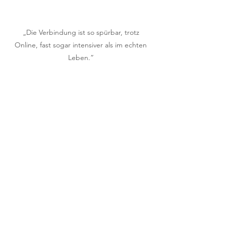
„Die Verbindung ist so spürbar, trotz
Online, fast sogar intensiver als im echten
Leben.”
„Ich bin dankbar über unsere regelmäßigen
Treffen, sie geben mir Halt und helfen mir
durch meine Woche.”
„Ich verstehe es nicht, aber es ist spürbar.“